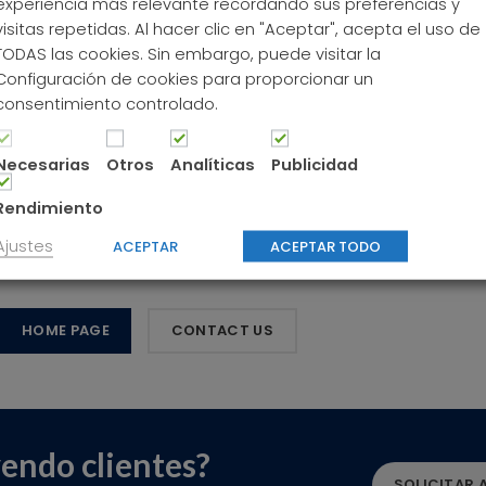
experiencia más relevante recordando sus preferencias y
visitas repetidas. Al hacer clic en "Aceptar", acepta el uso de
TODAS las cookies. Sin embargo, puede visitar la
Configuración de cookies para proporcionar un
consentimiento controlado.
Necesarias
Otros
Analíticas
Publicidad
GE NOT FOUND
Rendimiento
Ajustes
ACEPTAR
ACEPTAR TODO
ing, isn’t it? It looks like nothing was found at this locati
HOME PAGE
CONTACT US
yendo clientes?
SOLICITAR